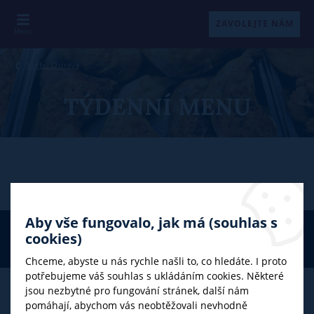
ZAVOLEJTE NÁM
Menu
Buffet Ostrava
TÝDENNÍ MENU
Aby vše fungovalo, jak má (souhlas s
Webové stránky
vytvořilo
© 2026 Buffet Nový Svět
cookies)
Zpracování osobních údajů
Poski.com
.
Tvorba webových stránek
Cookies
na míru.
Chceme, abyste u nás rychle našli to, co hledáte. I proto
potřebujeme váš souhlas s ukládáním cookies. Některé
jsou nezbytné pro fungování stránek, další nám
pomáhají, abychom vás neobtěžovali nevhodně